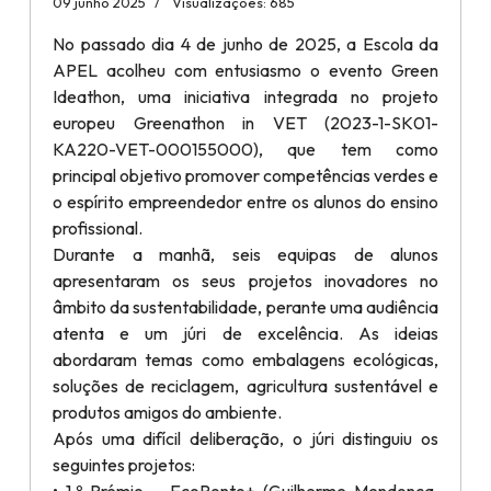
09 junho 2025
Visualizações: 685
No passado dia 4 de junho de 2025, a Escola da
APEL acolheu com entusiasmo o evento Green
Ideathon, uma iniciativa integrada no projeto
europeu Greenathon in VET (2023-1-SK01-
KA220-VET-000155000), que tem como
principal objetivo promover competências verdes e
o espírito empreendedor entre os alunos do ensino
profissional.
Durante a manhã, seis equipas de alunos
apresentaram os seus projetos inovadores no
âmbito da sustentabilidade, perante uma audiência
atenta e um júri de excelência. As ideias
abordaram temas como embalagens ecológicas,
soluções de reciclagem, agricultura sustentável e
produtos amigos do ambiente.
Após uma difícil deliberação, o júri distinguiu os
seguintes projetos:
• 1.º Prémio – EcoPonto+ (Guilherme Mendonça,