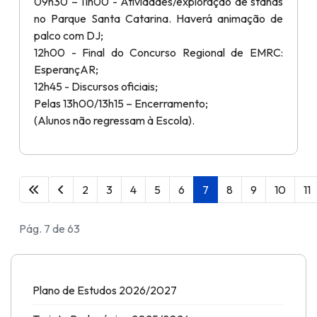
09h30 – 11h00 - Atividades/exploração de stands
no Parque Santa Catarina. Haverá animação de
palco com DJ;
12h00 - Final do Concurso Regional de EMRC:
EsperançAR;
12h45 - Discursos oficiais;
Pelas 13h00/13h15 – Encerramento;
(Alunos não regressam à Escola).
2
3
4
5
6
7
8
9
10
11
Pág. 7 de 63
Plano de Estudos 2026/2027