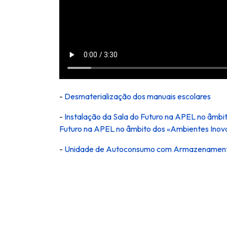
-
Desmaterialização dos manuais escolares
-
Instalação da Sala do Futuro na APEL no âmb
Futuro na APEL no âmbito dos «Ambientes Ino
-
Unidade de Autoconsumo com Armazenamento