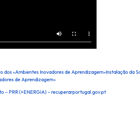
ito dos «Ambientes Inovadores de Aprendizagem»Instalação da S
vadores de Aprendizagem»
 – PRR (+ENERGIA) – recuperarportugal.gov.pt