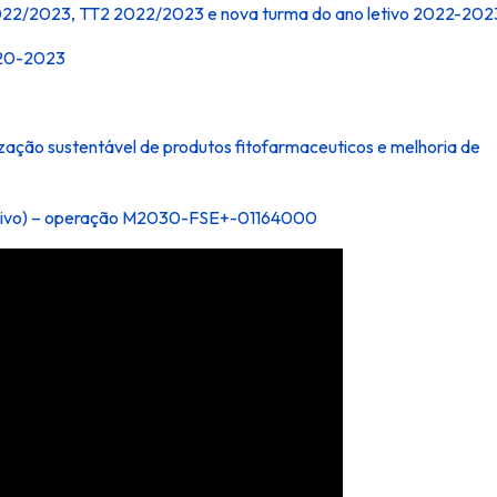
 2022/2023, TT2 2022/2023 e nova turma do ano letivo 2022-202
020-2023
ização
sustentável de produtos fitofarmaceuticos e melhoria de
rmativo) – operação M2030-FSE+-01164000