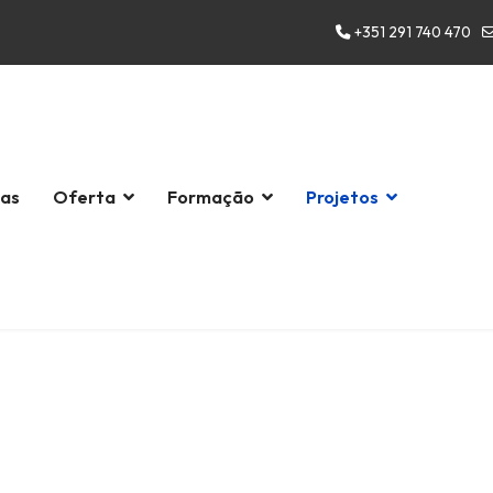
+351 291 740 470
las
Oferta
Formação
Projetos