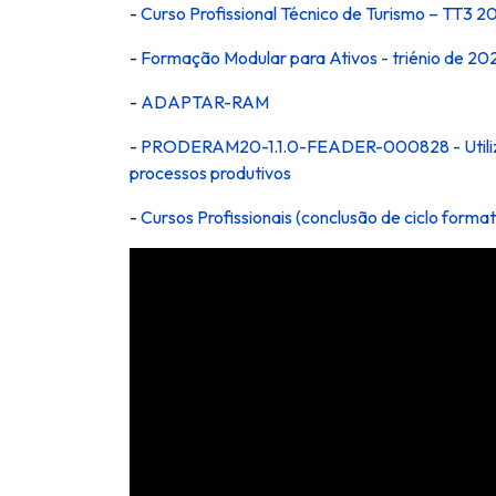
-
Curso Profissional Técnico de Turismo – TT3
-
Formação Modular para Ativos - triénio de 2
-
ADAPTAR-RAM
-
PRODERAM20-1.1.0-FEADER-000828 -
Util
processos produtivos
-
Cursos Profissionais (conclusão de ciclo fo