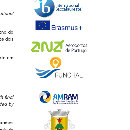
ational
 ano do
de dois
nte em
 final
cted by
exames
rrículo