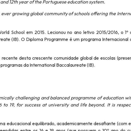
and 12th year of the Portuguese education system.
 ever growing global community of schools offering the Intern
rld School em 2015. Lecionou no ano letivo 2015/2016, o 1º
eate (IB). O Diploma Programme é um programa Internacional 
recente desta crescente comunidade global de escolas (prese
 programas da International Baccalaureate (IB).
ically challenging and balanced programme of education with
to 19, for success at university and life beyond. It is respe
ma educacional equilibrado, academicamente desafiante (com 
reendidas entre os 16 e 19 anos (que possuem o 10º ano do cu