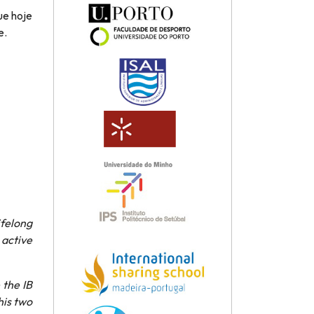
ue hoje
e.
ifelong
 active
 the IB
his two