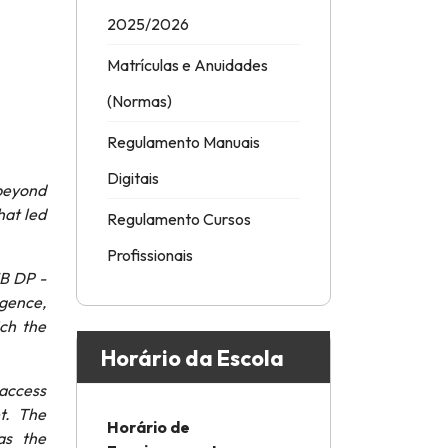
2025/2026
Matrículas e Anuidades
(Normas)
Regulamento Manuais
Digitais
 beyond
hat led
Regulamento Cursos
Profissionais
IB DP -
igence,
ch the
Horário da Escola
 access
t. The
Horário de
as the