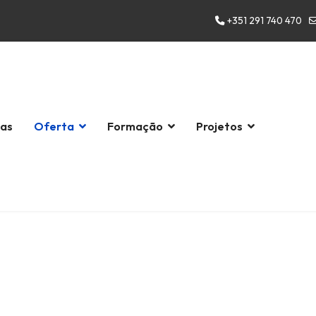
+351 291 740 470
las
Oferta
Formação
Projetos