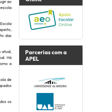
ugir ao
 escola
 Escola
speito,
nto das
Parcerias com a
 atual,
bal. Há
APEL
como a
cola de
cupados
odos os