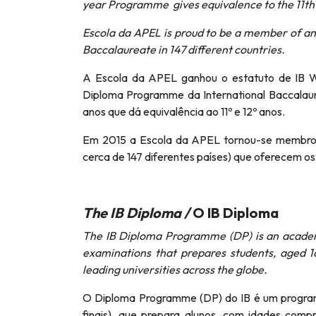
year Programme gives equivalence to the 11th 
Escola da APEL is proud to be a member of an
Baccalaureate in 147 different countries.
A Escola da APEL ganhou o estatuto de IB Wo
Diploma Programme da International Baccalaur
anos que dá equivalência ao 11º e 12º anos.
Em 2015 a Escola da APEL tornou-se membro 
cerca de 147 diferentes países) que oferecem os
The IB Diploma /
O IB Diploma
The IB Diploma Programme (DP) is an academ
examinations that prepares students, aged 16 
leading universities across the globe.
O Diploma Programme (DP) do IB é um progra
finais), que prepara alunos, com idades comp