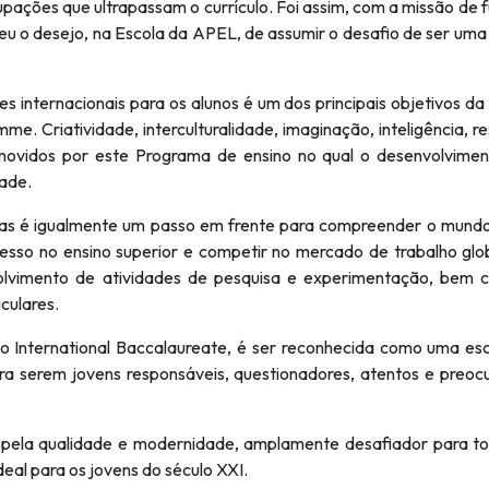
pações que ultrapassam o currículo. Foi assim, com a missão de f
u o desejo, na Escola da APEL, de assumir o desafio de ser uma
s internacionais para os alunos é um dos principais objetivos da
. Criatividade, interculturalidade, imaginação, inteligência, re
romovidos por este Programa de ensino no qual o desenvolvime
dade.
cas é igualmente um passo em frente para compreender o mundo
cesso no ensino superior e competir no mercado de trabalho glo
lvimento de atividades de pesquisa e experimentação, bem 
iculares.
elo International Baccalaureate, é ser reconhecida como uma es
ra serem jovens responsáveis, questionadores, atentos e preo
pela qualidade e modernidade, amplamente desafiador para t
eal para os jovens do século XXI.