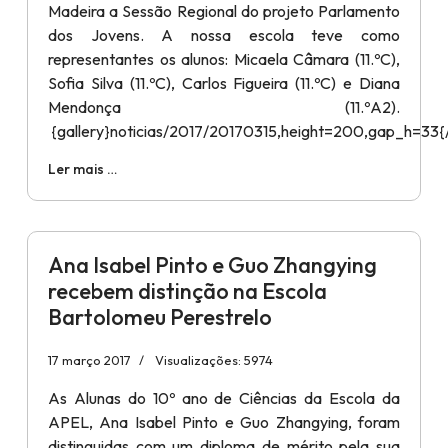
Madeira a Sessão Regional do projeto Parlamento
dos Jovens. A nossa escola teve como
representantes os alunos: Micaela Câmara (11.ºC),
Sofia Silva (11.ºC), Carlos Figueira (11.ºC) e Diana
Mendonça (11.ºA2).
{gallery}noticias/2017/20170315,height=200,gap_h=33{/
Ler mais …
Ana Isabel Pinto e Guo Zhangying
recebem distinção na Escola
Bartolomeu Perestrelo
17 março 2017
Visualizações: 5974
As Alunas do 10º ano de Ciências da Escola da
APEL, Ana Isabel Pinto e Guo Zhangying, foram
distinguidas com um diploma de mérito pela sua