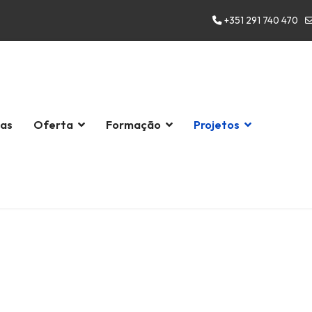
+351 291 740 470
las
Oferta
Formação
Projetos