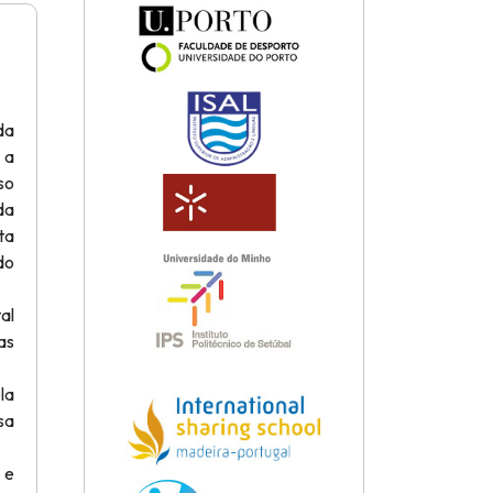
da
 a
so
da
ta
do
al
as
la
sa
 e