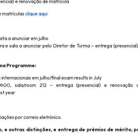
esencial) e renovação de matrícula
e matrículas
clique aqui
ata a anunciar em julho
ora e sala a anunciar pelo Diretor de Turma – entrega (presencial)
loma Programme:
nternacionais em julho/final exam results in July
h00, sala/room 212 – entrega (presencial) e renovação 
ext year
liações por correio eletrónico.
, e outras distinções, e entrega de prémios de mérito, p