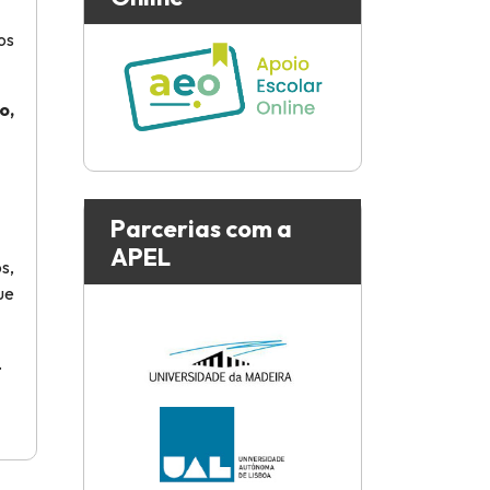
os
o,
Parcerias com a
APEL
s,
ue
.