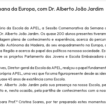
na da Europa, com Dr. Alberto João Jardim
itório da Escola da APEL, a Sessão Comemorativa da Semana 
Dr. Alberto João Jardim. Os quase 200 alunos presentes tiveram
dagem plena de conhecimento e experiência, acerca do percur
ião Autónoma da Madeira, do seu enquadramento na Europa, 
a Região e acerca do papel dos políticos na nossa sociedade. Es
tre os projetos Parlamento dos Jovens e Escola Embaixadora 
es, Diretor-geral da Escola da APEL, realçou o papel fundament
 própria APEL, uma vez que foi uma figura presente desde as idei
quase 45 anos de existência como Escola.
. Alberto João Jardim pela sua presença na nossa Escola, pe
to e, nesta ocasião, pela partilha de conhecimentos com a nos
ra Prof.ª Cristina Soares, por ter preparado estes momentos