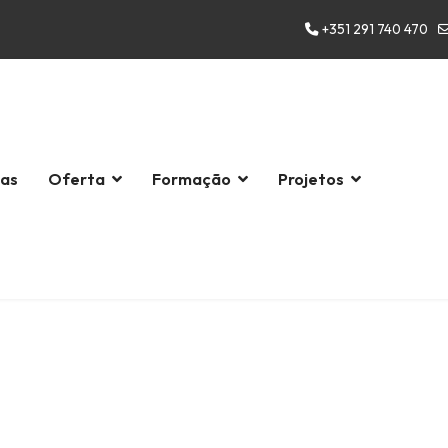
+351 291 740 470
las
Oferta
Formação
Projetos