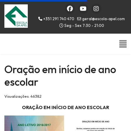
+351 291 740 470
geral@escola-apel.com
Seg - Sex 7:30 - 21:00
Oração em início de ano
escolar
Visualizações: 46382
ORAÇÃO EM INÍCIO DE ANO ESCOLAR