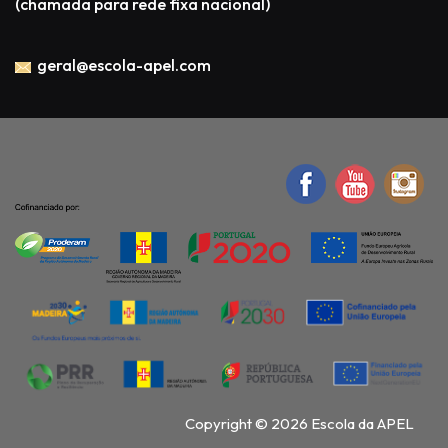
(chamada para rede fixa nacional)
geral@escola-apel.com
Copyright © 2026 Escola da APEL