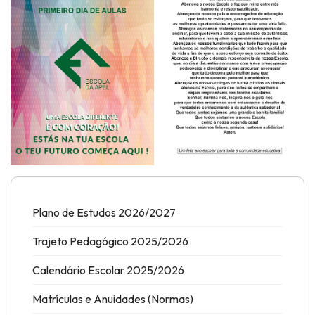
Plano de Estudos 2026/2027
Trajeto Pedagógico 2025/2026
Calendário Escolar 2025/2026
Matrículas e Anuidades (Normas)