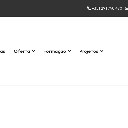
+351 291 740 470
las
Oferta
Formação
Projetos