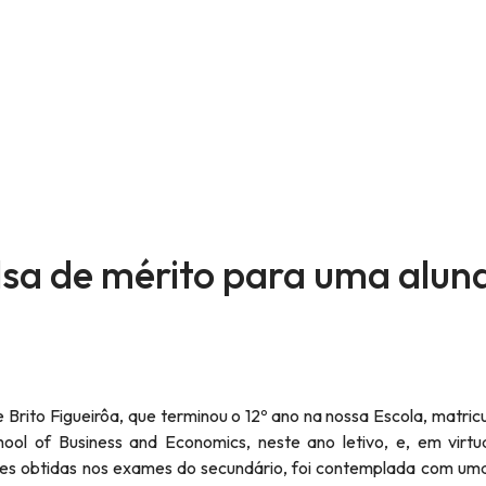
olsa de mérito para uma alun
 Brito Figueirôa, que terminou o 12º ano na nossa Escola, matric
hool of Business and Economics, neste ano letivo, e, em virt
ções obtidas nos exames do secundário, foi contemplada com um