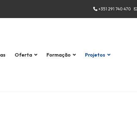
+351 291 740 470
las
Oferta
Formação
Projetos