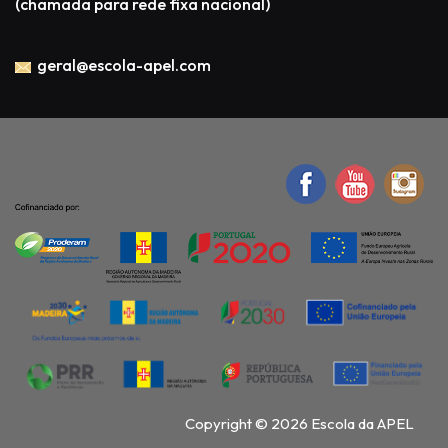
(chamada para rede fixa nacional)
geral@escola-apel.com
Copyright © 2026 Escola da APEL