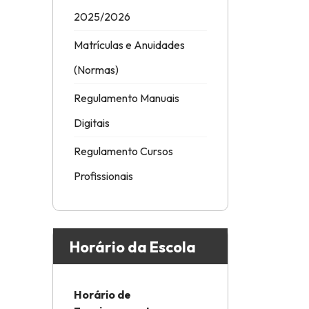
2025/2026
Matrículas e Anuidades
(Normas)
Regulamento Manuais
Digitais
Regulamento Cursos
Profissionais
Horário da Escola
Horário de