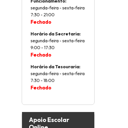
Funcionamento:
segunda-feira - sexta-feira
7:30 - 21:00
Fechado
Horário da Secretaria:
segunda-feira - sexta-feira
9:00 - 17:30
Fechado
Horário da Tesouraria:
segunda-feira - sexta-feira
7:30 - 18:00
Fechado
Apoio Escolar
Online