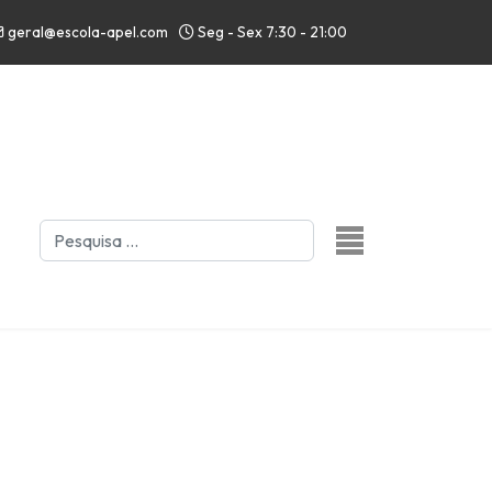
geral@escola-apel.com
Seg - Sex 7:30 - 21:00
Pesquisar