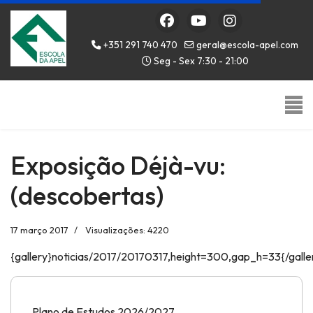
+351 291 740 470
geral@escola-apel.com
Seg - Sex 7:30 - 21:00
Exposição Déjà-vu:
(descobertas)
17 março 2017
Visualizações: 4220
{gallery}noticias/2017/20170317,height=300,gap_h=33{/galle
Plano de Estudos 2026/2027