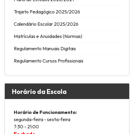
Trajeto Pedagógico 2025/2026
Calendário Escolar 2025/2026
Matrículas e Anuidades (Normas)
Regulamento Manuais Digitais
Regulamento Cursos Profissionais
Horário da Escola
Horário de Funcionamento:
segunda-feira - sexta-feira
7:30 - 21:00