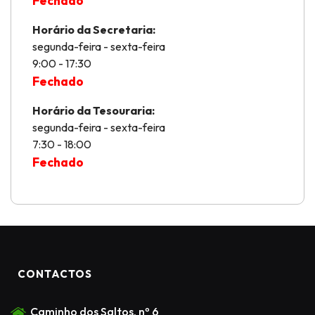
Fechado
Horário da Secretaria:
segunda-feira - sexta-feira
9:00 - 17:30
Fechado
Horário da Tesouraria:
segunda-feira - sexta-feira
7:30 - 18:00
Fechado
CONTACTOS
Caminho dos Saltos, nº 6