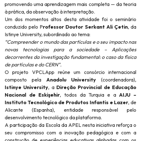
promovendo uma aprendizagem mais completa — da teoria
à prática, da observação à interpretação.
Um dos momentos altos desta atividade foi o seminário
conduzido pelo P
rofessor Doutor Serkant Ali Çetin
, da
Istinye University, subordinado ao tema:
“Compreender o mundo das partículas e o seu impacto nas
novas tecnologias para a sociedade – Aplicações
decorrentes da investigação fundamental: o caso da física
de partículas e do CERN”.
O projeto VPCLApp reúne um consórcio internacional
composto pela
Anadolu University
(coordenadora),
Istinye University
, a
Direção Provincial de Educação
Nacional de Eskişehir
, todos da Turquia e a
AIJU –
Instituto Tecnológico de Produtos Infantis e Lazer
, de
Alicante (Espanha), entidade responsável pelo
desenvolvimento tecnológico da plataforma.
A participação da Escola da APEL nesta iniciativa reforça o
seu compromisso com a inovação pedagógica e com a
construção de experiências educativas alinhadas com os