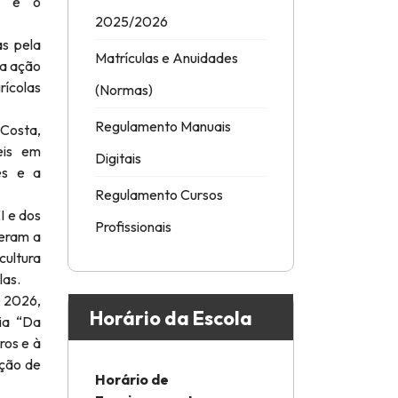
ia e o
2025/2026
as pela
Matrículas e Anuidades
ma ação
rícolas
(Normas)
Regulamento Manuais
 Costa,
eis em
Digitais
es e a
Regulamento Cursos
I e dos
Profissionais
veram a
ultura
las.
e 2026,
Horário da Escola
ia “Da
ros e à
ução de
Horário de