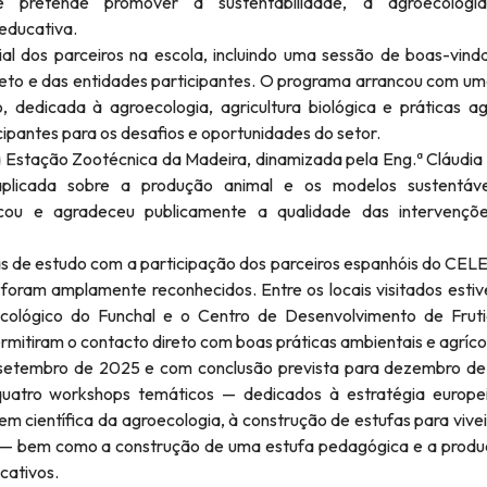
ue pretende promover a sustentabilidade, a agroecolog
educativa.
ial dos parceiros na escola, incluindo uma sessão de boas-vind
jeto e das entidades participantes. O programa arrancou com u
, dedicada à agroecologia, agricultura biológica e práticas ag
cipantes para os desafios e oportunidades do setor.
 Estação Zootécnica da Madeira, dinamizada pela Eng.ª Cláudia
aplicada sobre a produção animal e os modelos sustentáv
acou e agradeceu publicamente a qualidade das intervençõ
s de estudo com a participação dos parceiros espanhóis do CELE
foram amplamente reconhecidos. Entre os locais visitados esti
lógico do Funchal e o Centro de Desenvolvimento de Frutic
mitiram o contacto direto com boas práticas ambientais e agríco
m setembro de 2025 e com conclusão prevista para dezembro d
 quatro workshops temáticos — dedicados à estratégia europe
m científica da agroecologia, à construção de estufas para vivei
as — bem como a construção de uma estufa pedagógica e a prod
cativos.