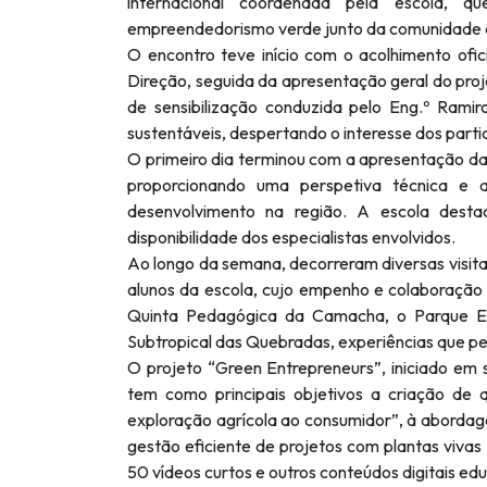
internacional coordenada pela escola, q
empreendedorismo verde junto da comunidade 
O encontro teve início com o acolhimento ofic
Direção, seguida da apresentação geral do pro
de sensibilização conduzida pelo Eng.º Ramiro
sustentáveis, despertando o interesse dos parti
O primeiro dia terminou com a apresentação da
proporcionando uma perspetiva técnica e 
desenvolvimento na região. A escola dest
disponibilidade dos especialistas envolvidos.
Ao longo da semana, decorreram diversas visita
alunos da escola, cujo empenho e colaboração 
Quinta Pedagógica da Camacha, o Parque Eco
Subtropical das Quebradas, experiências que per
O projeto “Green Entrepreneurs”, iniciado e
tem como principais objetivos a criação de
exploração agrícola ao consumidor”, à abordage
gestão eficiente de projetos com plantas viv
50 vídeos curtos e outros conteúdos digitais edu