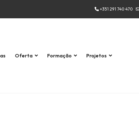
+351 291 740 470
las
Oferta
Formação
Projetos