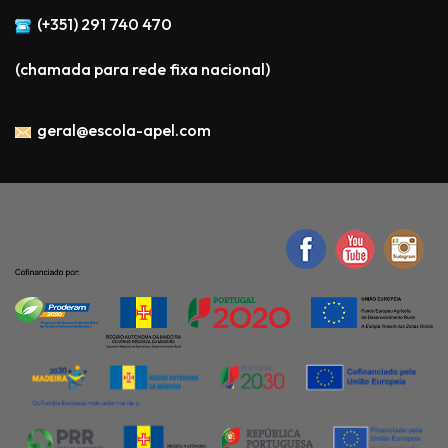
(+351) 291 740 470
(chamada para rede fixa nacional)
geral@escola-apel.com